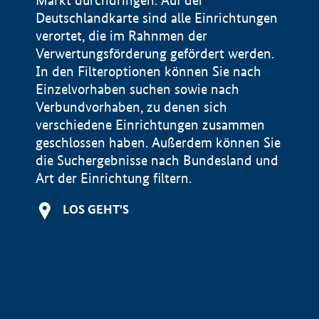
Markt durchdringen. Auf der
Deutschlandkarte sind alle Einrichtungen
verortet, die im Rahnmen der
Verwertungsförderung gefördert werden.
In den Filteroptionen können Sie nach
Einzelvorhaben suchen sowie nach
Verbundvorhaben, zu denen sich
verschiedene Einrichtungen zusammen
geschlossen haben. Außerdem können Sie
die Suchergebnisse nach Bundesland und
Art der Einrichtung filtern.
+
LOS GEHT'S
−
Impressum
Datenschutzerklärung und Haftungsausschluss
100 km
© Geobasis-DE / BKG 2015
BMWE, 2026 ©