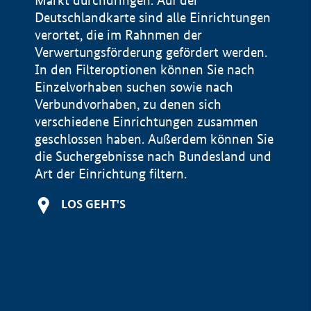
Markt durchdringen. Auf der
Deutschlandkarte sind alle Einrichtungen
verortet, die im Rahnmen der
Verwertungsförderung gefördert werden.
In den Filteroptionen können Sie nach
Einzelvorhaben suchen sowie nach
Verbundvorhaben, zu denen sich
verschiedene Einrichtungen zusammen
geschlossen haben. Außerdem können Sie
die Suchergebnisse nach Bundesland und
Art der Einrichtung filtern.
+
LOS GEHT'S
−
Impressum
Datenschutzerklärung und Haftungsausschluss
100 km
© Geobasis-DE / BKG 2015
BMWE, 2026 ©