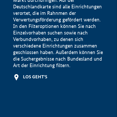
Markt durchdringen. Auf der
Deutschlandkarte sind alle Einrichtungen
verortet, die im Rahnmen der
Verwertungsförderung gefördert werden.
In den Filteroptionen können Sie nach
Einzelvorhaben suchen sowie nach
Verbundvorhaben, zu denen sich
verschiedene Einrichtungen zusammen
geschlossen haben. Außerdem können Sie
die Suchergebnisse nach Bundesland und
Art der Einrichtung filtern.
+
LOS GEHT'S
−
Impressum
Datenschutzerklärung und Haftungsausschluss
100 km
© Geobasis-DE / BKG 2015
BMWE, 2026 ©