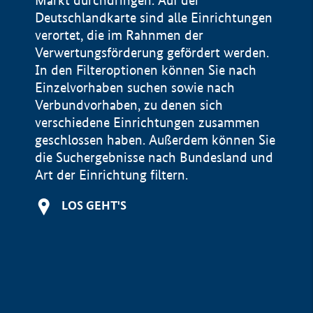
Markt durchdringen. Auf der
Deutschlandkarte sind alle Einrichtungen
verortet, die im Rahnmen der
Verwertungsförderung gefördert werden.
In den Filteroptionen können Sie nach
Einzelvorhaben suchen sowie nach
Verbundvorhaben, zu denen sich
verschiedene Einrichtungen zusammen
geschlossen haben. Außerdem können Sie
die Suchergebnisse nach Bundesland und
Art der Einrichtung filtern.
+
LOS GEHT'S
−
Impressum
Datenschutzerklärung und Haftungsausschluss
100 km
© Geobasis-DE / BKG 2015
BMWE, 2026 ©