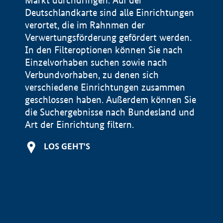
Markt durchdringen. Auf der
Deutschlandkarte sind alle Einrichtungen
verortet, die im Rahnmen der
Verwertungsförderung gefördert werden.
In den Filteroptionen können Sie nach
Einzelvorhaben suchen sowie nach
Verbundvorhaben, zu denen sich
verschiedene Einrichtungen zusammen
geschlossen haben. Außerdem können Sie
die Suchergebnisse nach Bundesland und
Art der Einrichtung filtern.
+
LOS GEHT'S
−
Impressum
Datenschutzerklärung und Haftungsausschluss
100 km
© Geobasis-DE / BKG 2015
BMWE, 2026 ©