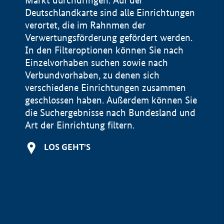
Markt durchdringen. Auf der
Deutschlandkarte sind alle Einrichtungen
verortet, die im Rahnmen der
Verwertungsförderung gefördert werden.
In den Filteroptionen können Sie nach
Einzelvorhaben suchen sowie nach
Verbundvorhaben, zu denen sich
verschiedene Einrichtungen zusammen
geschlossen haben. Außerdem können Sie
die Suchergebnisse nach Bundesland und
Art der Einrichtung filtern.
+
LOS GEHT'S
−
Impressum
Datenschutzerklärung und Haftungsausschluss
100 km
© Geobasis-DE / BKG 2015
BMWE, 2026 ©