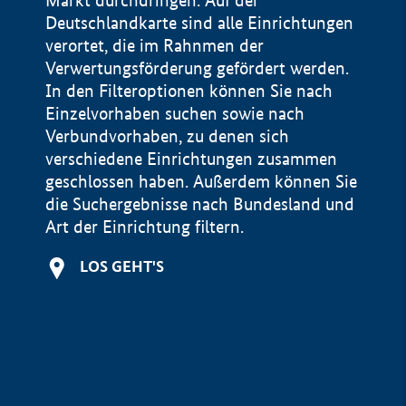
Markt durchdringen. Auf der
Deutschlandkarte sind alle Einrichtungen
verortet, die im Rahnmen der
Verwertungsförderung gefördert werden.
In den Filteroptionen können Sie nach
Einzelvorhaben suchen sowie nach
Verbundvorhaben, zu denen sich
verschiedene Einrichtungen zusammen
geschlossen haben. Außerdem können Sie
die Suchergebnisse nach Bundesland und
Art der Einrichtung filtern.
+
LOS GEHT'S
−
Impressum
Datenschutzerklärung und Haftungsausschluss
100 km
© Geobasis-DE / BKG 2015
BMWE, 2026 ©