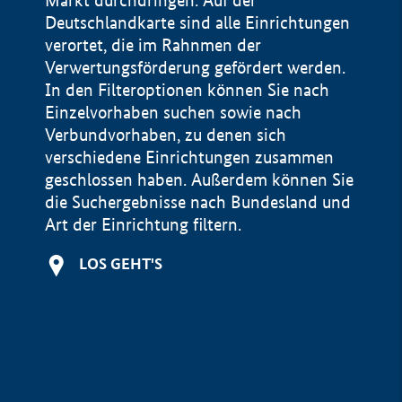
Markt durchdringen. Auf der
Deutschlandkarte sind alle Einrichtungen
verortet, die im Rahnmen der
Verwertungsförderung gefördert werden.
In den Filteroptionen können Sie nach
Einzelvorhaben suchen sowie nach
Verbundvorhaben, zu denen sich
verschiedene Einrichtungen zusammen
geschlossen haben. Außerdem können Sie
die Suchergebnisse nach Bundesland und
Art der Einrichtung filtern.
+
LOS GEHT'S
−
Impressum
Datenschutzerklärung und Haftungsausschluss
100 km
© Geobasis-DE / BKG 2015
BMWE, 2026 ©