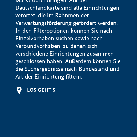
Markt durchdringen. Auf der
Deutschlandkarte sind alle Einrichtungen
verortet, die im Rahnmen der
Verwertungsförderung gefördert werden.
In den Filteroptionen können Sie nach
Einzelvorhaben suchen sowie nach
Verbundvorhaben, zu denen sich
verschiedene Einrichtungen zusammen
geschlossen haben. Außerdem können Sie
die Suchergebnisse nach Bundesland und
Art der Einrichtung filtern.
+
LOS GEHT'S
−
Impressum
Datenschutzerklärung und Haftungsausschluss
100 km
© Geobasis-DE / BKG 2015
BMWE, 2026 ©