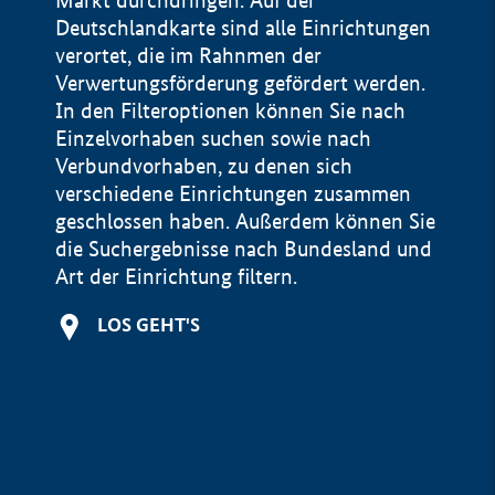
Markt durchdringen. Auf der
Deutschlandkarte sind alle Einrichtungen
verortet, die im Rahnmen der
Verwertungsförderung gefördert werden.
In den Filteroptionen können Sie nach
Einzelvorhaben suchen sowie nach
Verbundvorhaben, zu denen sich
verschiedene Einrichtungen zusammen
geschlossen haben. Außerdem können Sie
die Suchergebnisse nach Bundesland und
Art der Einrichtung filtern.
+
LOS GEHT'S
−
Impressum
Datenschutzerklärung und Haftungsausschluss
100 km
© Geobasis-DE / BKG 2015
BMWE, 2026 ©