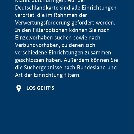
Markt durchdringen. Auf der
Deutschlandkarte sind alle Einrichtungen
verortet, die im Rahnmen der
Verwertungsförderung gefördert werden.
In den Filteroptionen können Sie nach
Einzelvorhaben suchen sowie nach
Verbundvorhaben, zu denen sich
verschiedene Einrichtungen zusammen
geschlossen haben. Außerdem können Sie
die Suchergebnisse nach Bundesland und
Art der Einrichtung filtern.
+
LOS GEHT'S
−
Impressum
Datenschutzerklärung und Haftungsausschluss
100 km
© Geobasis-DE / BKG 2015
BMWE, 2026 ©