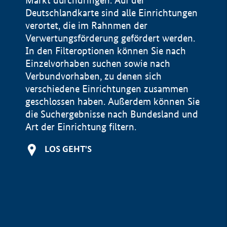
Markt durchdringen. Auf der
Deutschlandkarte sind alle Einrichtungen
verortet, die im Rahnmen der
Verwertungsförderung gefördert werden.
In den Filteroptionen können Sie nach
Einzelvorhaben suchen sowie nach
Verbundvorhaben, zu denen sich
verschiedene Einrichtungen zusammen
geschlossen haben. Außerdem können Sie
die Suchergebnisse nach Bundesland und
Art der Einrichtung filtern.
+
LOS GEHT'S
−
Impressum
Datenschutzerklärung und Haftungsausschluss
100 km
© Geobasis-DE / BKG 2015
BMWE, 2026 ©