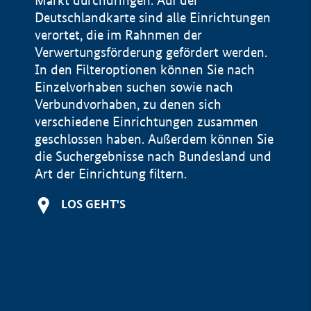
Markt durchdringen. Auf der
Deutschlandkarte sind alle Einrichtungen
verortet, die im Rahnmen der
Verwertungsförderung gefördert werden.
In den Filteroptionen können Sie nach
Einzelvorhaben suchen sowie nach
Verbundvorhaben, zu denen sich
verschiedene Einrichtungen zusammen
geschlossen haben. Außerdem können Sie
die Suchergebnisse nach Bundesland und
Art der Einrichtung filtern.
+
LOS GEHT'S
−
Impressum
Datenschutzerklärung und Haftungsausschluss
100 km
© Geobasis-DE / BKG 2015
BMWE, 2026 ©