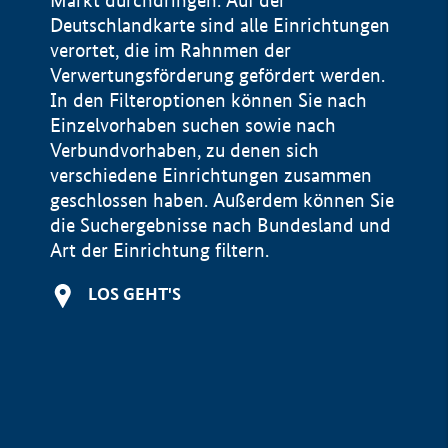
Markt durchdringen. Auf der
Deutschlandkarte sind alle Einrichtungen
verortet, die im Rahnmen der
Verwertungsförderung gefördert werden.
In den Filteroptionen können Sie nach
Einzelvorhaben suchen sowie nach
Verbundvorhaben, zu denen sich
verschiedene Einrichtungen zusammen
geschlossen haben. Außerdem können Sie
die Suchergebnisse nach Bundesland und
Art der Einrichtung filtern.
+
LOS GEHT'S
−
Impressum
Datenschutzerklärung und Haftungsausschluss
100 km
© Geobasis-DE / BKG 2015
BMWE, 2026 ©