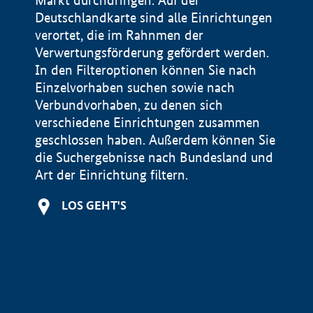
Markt durchdringen. Auf der
Deutschlandkarte sind alle Einrichtungen
verortet, die im Rahnmen der
Verwertungsförderung gefördert werden.
In den Filteroptionen können Sie nach
Einzelvorhaben suchen sowie nach
Verbundvorhaben, zu denen sich
verschiedene Einrichtungen zusammen
geschlossen haben. Außerdem können Sie
die Suchergebnisse nach Bundesland und
Art der Einrichtung filtern.
+
LOS GEHT'S
−
Impressum
Datenschutzerklärung und Haftungsausschluss
100 km
© Geobasis-DE / BKG 2015
BMWE, 2026 ©