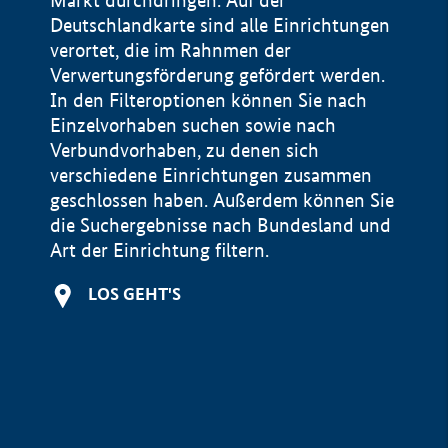
Markt durchdringen. Auf der
Deutschlandkarte sind alle Einrichtungen
verortet, die im Rahnmen der
Verwertungsförderung gefördert werden.
In den Filteroptionen können Sie nach
Einzelvorhaben suchen sowie nach
Verbundvorhaben, zu denen sich
verschiedene Einrichtungen zusammen
geschlossen haben. Außerdem können Sie
die Suchergebnisse nach Bundesland und
Art der Einrichtung filtern.
+
LOS GEHT'S
−
Impressum
Datenschutzerklärung und Haftungsausschluss
100 km
© Geobasis-DE / BKG 2015
BMWE, 2026 ©