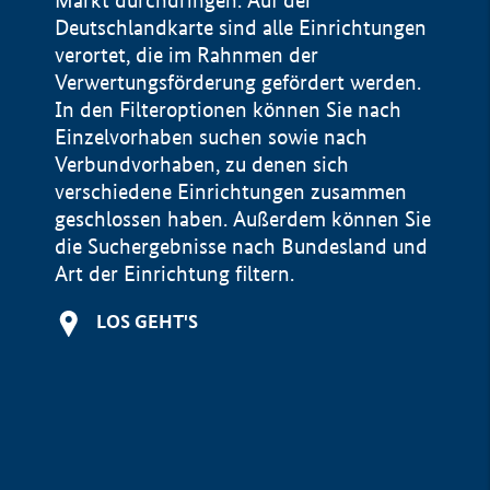
Markt durchdringen. Auf der
Deutschlandkarte sind alle Einrichtungen
verortet, die im Rahnmen der
Verwertungsförderung gefördert werden.
In den Filteroptionen können Sie nach
Einzelvorhaben suchen sowie nach
Verbundvorhaben, zu denen sich
verschiedene Einrichtungen zusammen
geschlossen haben. Außerdem können Sie
die Suchergebnisse nach Bundesland und
Art der Einrichtung filtern.
+
LOS GEHT'S
−
Impressum
Datenschutzerklärung und Haftungsausschluss
100 km
© Geobasis-DE / BKG 2015
BMWE, 2026 ©