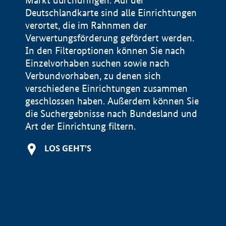
Markt durchdringen. Auf der
Deutschlandkarte sind alle Einrichtungen
verortet, die im Rahnmen der
Verwertungsförderung gefördert werden.
In den Filteroptionen können Sie nach
Einzelvorhaben suchen sowie nach
Verbundvorhaben, zu denen sich
verschiedene Einrichtungen zusammen
geschlossen haben. Außerdem können Sie
die Suchergebnisse nach Bundesland und
Art der Einrichtung filtern.
+
LOS GEHT'S
−
Impressum
Datenschutzerklärung und Haftungsausschluss
100 km
© Geobasis-DE / BKG 2015
BMWE, 2026 ©