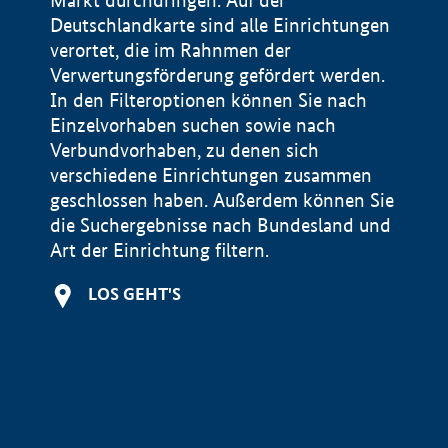
Markt durchdringen. Auf der
Deutschlandkarte sind alle Einrichtungen
verortet, die im Rahnmen der
Verwertungsförderung gefördert werden.
In den Filteroptionen können Sie nach
Einzelvorhaben suchen sowie nach
Verbundvorhaben, zu denen sich
verschiedene Einrichtungen zusammen
geschlossen haben. Außerdem können Sie
die Suchergebnisse nach Bundesland und
Art der Einrichtung filtern.
+
LOS GEHT'S
−
Impressum
Datenschutzerklärung und Haftungsausschluss
100 km
© Geobasis-DE / BKG 2015
BMWE, 2026 ©