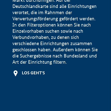
Markt durchdringen. Auf der
Deutschlandkarte sind alle Einrichtungen
verortet, die im Rahnmen der
Verwertungsförderung gefördert werden.
In den Filteroptionen können Sie nach
Einzelvorhaben suchen sowie nach
Verbundvorhaben, zu denen sich
verschiedene Einrichtungen zusammen
geschlossen haben. Außerdem können Sie
die Suchergebnisse nach Bundesland und
Art der Einrichtung filtern.
+
LOS GEHT'S
−
Impressum
Datenschutzerklärung und Haftungsausschluss
100 km
© Geobasis-DE / BKG 2015
BMWE, 2026 ©