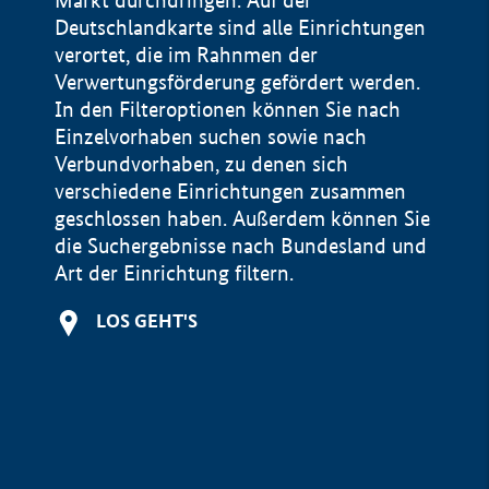
Markt durchdringen. Auf der
Deutschlandkarte sind alle Einrichtungen
verortet, die im Rahnmen der
Verwertungsförderung gefördert werden.
In den Filteroptionen können Sie nach
Einzelvorhaben suchen sowie nach
Verbundvorhaben, zu denen sich
verschiedene Einrichtungen zusammen
geschlossen haben. Außerdem können Sie
die Suchergebnisse nach Bundesland und
Art der Einrichtung filtern.
+
LOS GEHT'S
−
Impressum
Datenschutzerklärung und Haftungsausschluss
100 km
© Geobasis-DE / BKG 2015
BMWE, 2026 ©