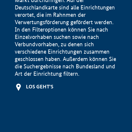
Markt durchdringen. Auf der
Deutschlandkarte sind alle Einrichtungen
verortet, die im Rahnmen der
Verwertungsförderung gefördert werden.
In den Filteroptionen können Sie nach
Einzelvorhaben suchen sowie nach
Verbundvorhaben, zu denen sich
verschiedene Einrichtungen zusammen
geschlossen haben. Außerdem können Sie
die Suchergebnisse nach Bundesland und
Art der Einrichtung filtern.
+
LOS GEHT'S
−
Impressum
Datenschutzerklärung und Haftungsausschluss
100 km
© Geobasis-DE / BKG 2015
BMWE, 2026 ©