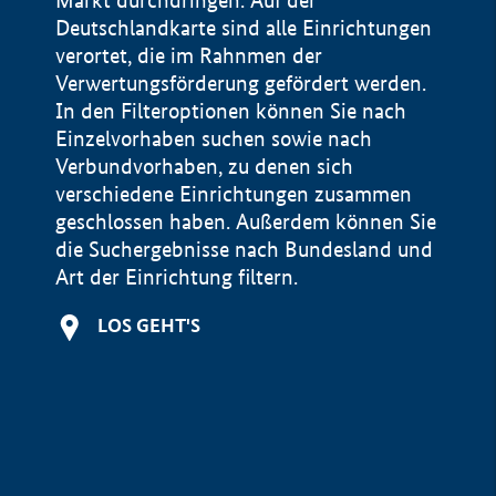
Markt durchdringen. Auf der
Deutschlandkarte sind alle Einrichtungen
verortet, die im Rahnmen der
Verwertungsförderung gefördert werden.
In den Filteroptionen können Sie nach
Einzelvorhaben suchen sowie nach
Verbundvorhaben, zu denen sich
verschiedene Einrichtungen zusammen
geschlossen haben. Außerdem können Sie
die Suchergebnisse nach Bundesland und
Art der Einrichtung filtern.
+
LOS GEHT'S
−
Impressum
Datenschutzerklärung und Haftungsausschluss
100 km
© Geobasis-DE / BKG 2015
BMWE, 2026 ©