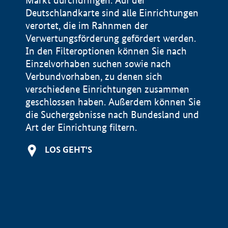
Markt durchdringen. Auf der
Deutschlandkarte sind alle Einrichtungen
verortet, die im Rahnmen der
Verwertungsförderung gefördert werden.
In den Filteroptionen können Sie nach
Einzelvorhaben suchen sowie nach
Verbundvorhaben, zu denen sich
verschiedene Einrichtungen zusammen
geschlossen haben. Außerdem können Sie
die Suchergebnisse nach Bundesland und
Art der Einrichtung filtern.
+
LOS GEHT'S
−
Impressum
Datenschutzerklärung und Haftungsausschluss
100 km
© Geobasis-DE / BKG 2015
BMWE, 2026 ©