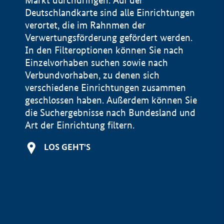
Markt durchdringen. Auf der
Deutschlandkarte sind alle Einrichtungen
verortet, die im Rahnmen der
Verwertungsförderung gefördert werden.
In den Filteroptionen können Sie nach
Einzelvorhaben suchen sowie nach
Verbundvorhaben, zu denen sich
verschiedene Einrichtungen zusammen
geschlossen haben. Außerdem können Sie
die Suchergebnisse nach Bundesland und
Art der Einrichtung filtern.
+
LOS GEHT'S
−
Impressum
Datenschutzerklärung und Haftungsausschluss
100 km
© Geobasis-DE / BKG 2015
BMWE, 2026 ©