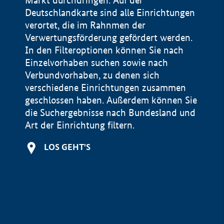
Markt durchdringen. Auf der
Deutschlandkarte sind alle Einrichtungen
verortet, die im Rahnmen der
Verwertungsförderung gefördert werden.
In den Filteroptionen können Sie nach
Einzelvorhaben suchen sowie nach
Verbundvorhaben, zu denen sich
verschiedene Einrichtungen zusammen
geschlossen haben. Außerdem können Sie
die Suchergebnisse nach Bundesland und
Art der Einrichtung filtern.
+
LOS GEHT'S
−
Impressum
Datenschutzerklärung und Haftungsausschluss
100 km
© Geobasis-DE / BKG 2015
BMWE, 2026 ©