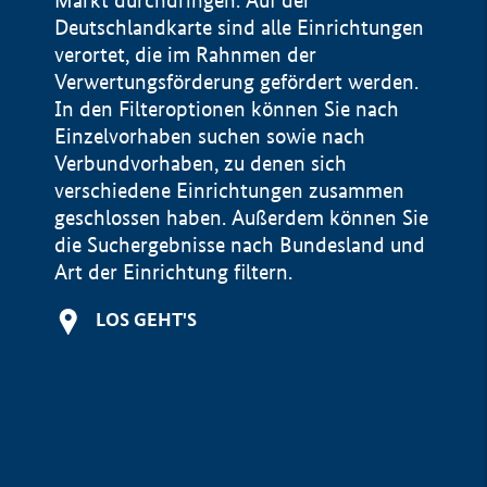
Markt durchdringen. Auf der
Deutschlandkarte sind alle Einrichtungen
verortet, die im Rahnmen der
Verwertungsförderung gefördert werden.
In den Filteroptionen können Sie nach
Einzelvorhaben suchen sowie nach
Verbundvorhaben, zu denen sich
verschiedene Einrichtungen zusammen
geschlossen haben. Außerdem können Sie
die Suchergebnisse nach Bundesland und
Art der Einrichtung filtern.
+
LOS GEHT'S
−
Impressum
Datenschutzerklärung und Haftungsausschluss
100 km
© Geobasis-DE / BKG 2015
BMWE, 2026 ©