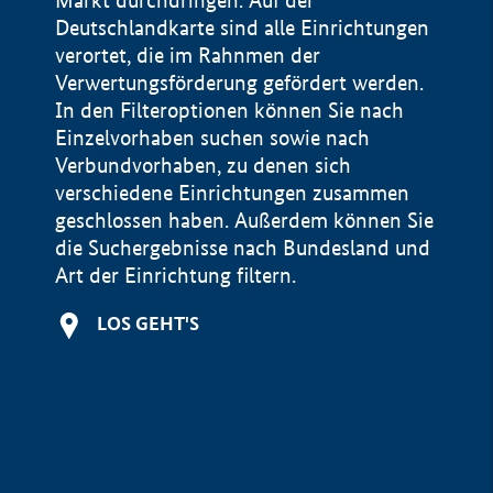
Markt durchdringen. Auf der
Deutschlandkarte sind alle Einrichtungen
verortet, die im Rahnmen der
Verwertungsförderung gefördert werden.
In den Filteroptionen können Sie nach
Einzelvorhaben suchen sowie nach
Verbundvorhaben, zu denen sich
verschiedene Einrichtungen zusammen
geschlossen haben. Außerdem können Sie
die Suchergebnisse nach Bundesland und
Art der Einrichtung filtern.
+
LOS GEHT'S
−
Impressum
Datenschutzerklärung und Haftungsausschluss
100 km
© Geobasis-DE / BKG 2015
BMWE, 2026 ©