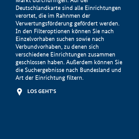
Markt durchdringen. Auf der
Deutschlandkarte sind alle Einrichtungen
verortet, die im Rahnmen der
Verwertungsförderung gefördert werden.
In den Filteroptionen können Sie nach
Einzelvorhaben suchen sowie nach
Verbundvorhaben, zu denen sich
verschiedene Einrichtungen zusammen
geschlossen haben. Außerdem können Sie
die Suchergebnisse nach Bundesland und
Art der Einrichtung filtern.
+
LOS GEHT'S
−
Impressum
Datenschutzerklärung und Haftungsausschluss
100 km
© Geobasis-DE / BKG 2015
BMWE, 2026 ©