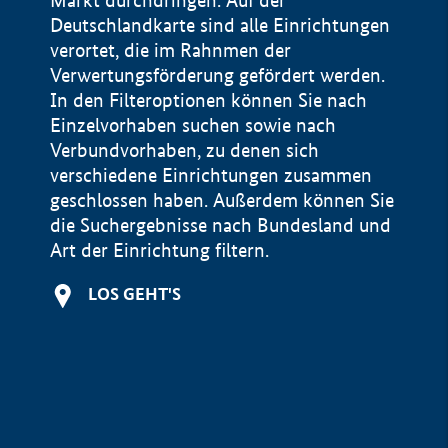
Markt durchdringen. Auf der
Deutschlandkarte sind alle Einrichtungen
verortet, die im Rahnmen der
Verwertungsförderung gefördert werden.
In den Filteroptionen können Sie nach
Einzelvorhaben suchen sowie nach
Verbundvorhaben, zu denen sich
verschiedene Einrichtungen zusammen
geschlossen haben. Außerdem können Sie
die Suchergebnisse nach Bundesland und
Art der Einrichtung filtern.
+
LOS GEHT'S
−
Impressum
Datenschutzerklärung und Haftungsausschluss
100 km
© Geobasis-DE / BKG 2015
BMWE, 2026 ©