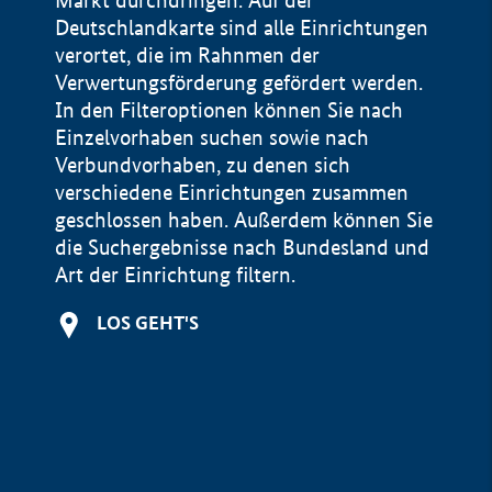
Markt durchdringen. Auf der
Deutschlandkarte sind alle Einrichtungen
verortet, die im Rahnmen der
Verwertungsförderung gefördert werden.
In den Filteroptionen können Sie nach
Einzelvorhaben suchen sowie nach
Verbundvorhaben, zu denen sich
verschiedene Einrichtungen zusammen
geschlossen haben. Außerdem können Sie
die Suchergebnisse nach Bundesland und
Art der Einrichtung filtern.
+
LOS GEHT'S
−
Impressum
Datenschutzerklärung und Haftungsausschluss
100 km
© Geobasis-DE / BKG 2015
BMWE, 2026 ©