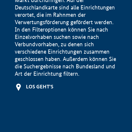
Markt durchdringen. Auf der
Deutschlandkarte sind alle Einrichtungen
verortet, die im Rahnmen der
Verwertungsförderung gefördert werden.
In den Filteroptionen können Sie nach
Einzelvorhaben suchen sowie nach
Verbundvorhaben, zu denen sich
verschiedene Einrichtungen zusammen
geschlossen haben. Außerdem können Sie
die Suchergebnisse nach Bundesland und
Art der Einrichtung filtern.
+
LOS GEHT'S
−
Impressum
Datenschutzerklärung und Haftungsausschluss
100 km
© Geobasis-DE / BKG 2015
BMWE, 2026 ©