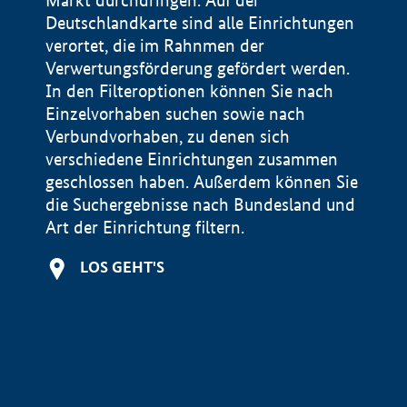
Markt durchdringen. Auf der
Deutschlandkarte sind alle Einrichtungen
verortet, die im Rahnmen der
Verwertungsförderung gefördert werden.
In den Filteroptionen können Sie nach
Einzelvorhaben suchen sowie nach
Verbundvorhaben, zu denen sich
verschiedene Einrichtungen zusammen
geschlossen haben. Außerdem können Sie
die Suchergebnisse nach Bundesland und
Art der Einrichtung filtern.
+
LOS GEHT'S
−
Impressum
Datenschutzerklärung und Haftungsausschluss
100 km
© Geobasis-DE / BKG 2015
BMWE, 2026 ©