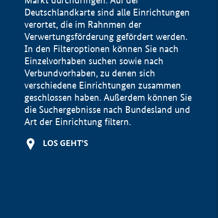
Markt durchdringen. Auf der
Deutschlandkarte sind alle Einrichtungen
verortet, die im Rahnmen der
Verwertungsförderung gefördert werden.
In den Filteroptionen können Sie nach
Einzelvorhaben suchen sowie nach
Verbundvorhaben, zu denen sich
verschiedene Einrichtungen zusammen
geschlossen haben. Außerdem können Sie
die Suchergebnisse nach Bundesland und
Art der Einrichtung filtern.
+
LOS GEHT'S
−
Impressum
Datenschutzerklärung und Haftungsausschluss
100 km
© Geobasis-DE / BKG 2015
BMWE, 2026 ©