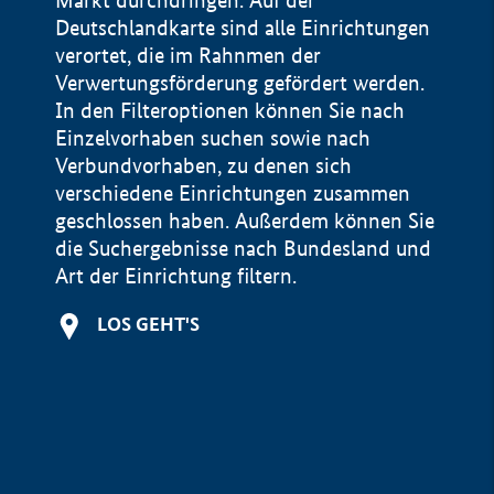
Markt durchdringen. Auf der
Deutschlandkarte sind alle Einrichtungen
verortet, die im Rahnmen der
Verwertungsförderung gefördert werden.
In den Filteroptionen können Sie nach
Einzelvorhaben suchen sowie nach
Verbundvorhaben, zu denen sich
verschiedene Einrichtungen zusammen
geschlossen haben. Außerdem können Sie
die Suchergebnisse nach Bundesland und
Art der Einrichtung filtern.
+
LOS GEHT'S
−
Impressum
Datenschutzerklärung und Haftungsausschluss
100 km
© Geobasis-DE / BKG 2015
BMWE, 2026 ©