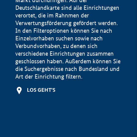
Markt durchdringen. Auf der
Deutschlandkarte sind alle Einrichtungen
verortet, die im Rahnmen der
Verwertungsförderung gefördert werden.
In den Filteroptionen können Sie nach
Einzelvorhaben suchen sowie nach
Verbundvorhaben, zu denen sich
verschiedene Einrichtungen zusammen
geschlossen haben. Außerdem können Sie
die Suchergebnisse nach Bundesland und
Art der Einrichtung filtern.
+
LOS GEHT'S
−
Impressum
Datenschutzerklärung und Haftungsausschluss
100 km
© Geobasis-DE / BKG 2015
BMWE, 2026 ©