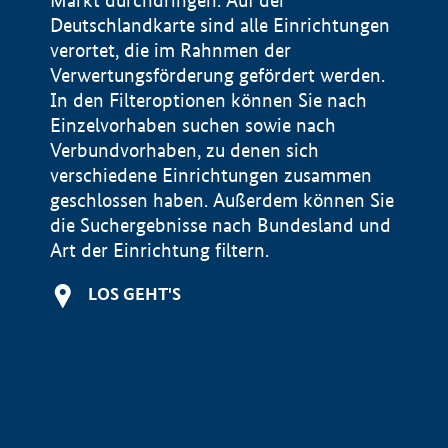
Markt durchdringen. Auf der
Deutschlandkarte sind alle Einrichtungen
verortet, die im Rahnmen der
Verwertungsförderung gefördert werden.
In den Filteroptionen können Sie nach
Einzelvorhaben suchen sowie nach
Verbundvorhaben, zu denen sich
verschiedene Einrichtungen zusammen
geschlossen haben. Außerdem können Sie
die Suchergebnisse nach Bundesland und
Art der Einrichtung filtern.
+
LOS GEHT'S
−
Impressum
Datenschutzerklärung und Haftungsausschluss
100 km
© Geobasis-DE / BKG 2015
BMWE, 2026 ©