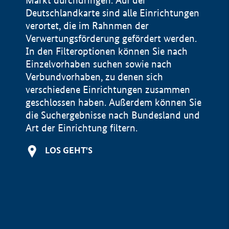
Markt durchdringen. Auf der
Deutschlandkarte sind alle Einrichtungen
verortet, die im Rahnmen der
Verwertungsförderung gefördert werden.
In den Filteroptionen können Sie nach
Einzelvorhaben suchen sowie nach
Verbundvorhaben, zu denen sich
verschiedene Einrichtungen zusammen
geschlossen haben. Außerdem können Sie
die Suchergebnisse nach Bundesland und
Art der Einrichtung filtern.
+
LOS GEHT'S
−
Impressum
Datenschutzerklärung und Haftungsausschluss
100 km
© Geobasis-DE / BKG 2015
BMWE, 2026 ©