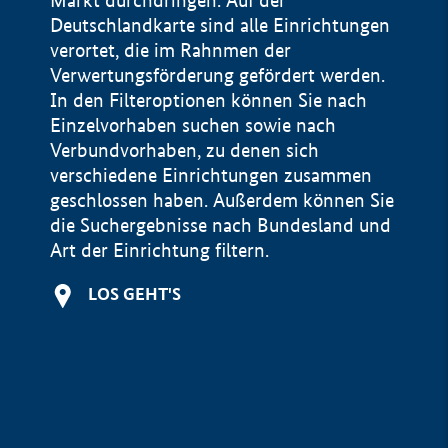
Markt durchdringen. Auf der
Deutschlandkarte sind alle Einrichtungen
verortet, die im Rahnmen der
Verwertungsförderung gefördert werden.
In den Filteroptionen können Sie nach
Einzelvorhaben suchen sowie nach
Verbundvorhaben, zu denen sich
verschiedene Einrichtungen zusammen
geschlossen haben. Außerdem können Sie
die Suchergebnisse nach Bundesland und
Art der Einrichtung filtern.
+
LOS GEHT'S
−
Impressum
Datenschutzerklärung und Haftungsausschluss
100 km
© Geobasis-DE / BKG 2015
BMWE, 2026 ©