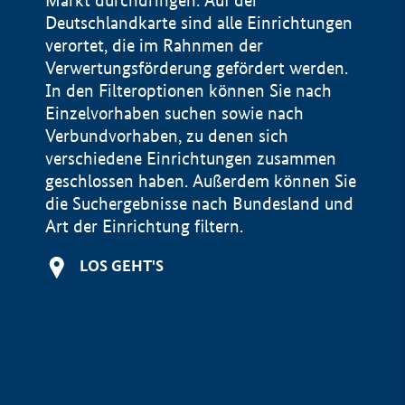
Markt durchdringen. Auf der
Deutschlandkarte sind alle Einrichtungen
verortet, die im Rahnmen der
Verwertungsförderung gefördert werden.
In den Filteroptionen können Sie nach
Einzelvorhaben suchen sowie nach
Verbundvorhaben, zu denen sich
verschiedene Einrichtungen zusammen
geschlossen haben. Außerdem können Sie
die Suchergebnisse nach Bundesland und
Art der Einrichtung filtern.
+
LOS GEHT'S
−
Impressum
Datenschutzerklärung und Haftungsausschluss
100 km
© Geobasis-DE / BKG 2015
BMWE, 2026 ©