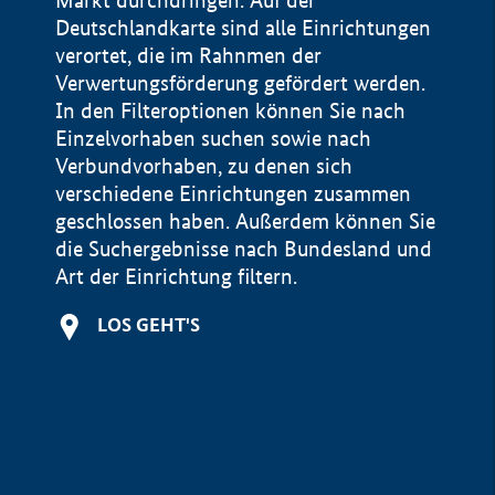
Markt durchdringen. Auf der
Deutschlandkarte sind alle Einrichtungen
verortet, die im Rahnmen der
Verwertungsförderung gefördert werden.
In den Filteroptionen können Sie nach
Einzelvorhaben suchen sowie nach
Verbundvorhaben, zu denen sich
verschiedene Einrichtungen zusammen
geschlossen haben. Außerdem können Sie
die Suchergebnisse nach Bundesland und
Art der Einrichtung filtern.
+
LOS GEHT'S
−
Impressum
Datenschutzerklärung und Haftungsausschluss
100 km
© Geobasis-DE / BKG 2015
BMWE, 2026 ©