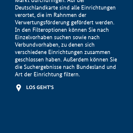
Markt durchdringen. Auf der
Deutschlandkarte sind alle Einrichtungen
verortet, die im Rahnmen der
Verwertungsförderung gefördert werden.
In den Filteroptionen können Sie nach
Einzelvorhaben suchen sowie nach
Verbundvorhaben, zu denen sich
verschiedene Einrichtungen zusammen
geschlossen haben. Außerdem können Sie
die Suchergebnisse nach Bundesland und
Art der Einrichtung filtern.
+
LOS GEHT'S
−
Impressum
Datenschutzerklärung und Haftungsausschluss
100 km
© Geobasis-DE / BKG 2015
BMWE, 2026 ©