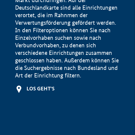
Markt durchdringen. Auf der
Deutschlandkarte sind alle Einrichtungen
verortet, die im Rahnmen der
Verwertungsförderung gefördert werden.
In den Filteroptionen können Sie nach
Einzelvorhaben suchen sowie nach
Verbundvorhaben, zu denen sich
verschiedene Einrichtungen zusammen
geschlossen haben. Außerdem können Sie
die Suchergebnisse nach Bundesland und
Art der Einrichtung filtern.
+
LOS GEHT'S
−
Impressum
Datenschutzerklärung und Haftungsausschluss
100 km
© Geobasis-DE / BKG 2015
BMWE, 2026 ©