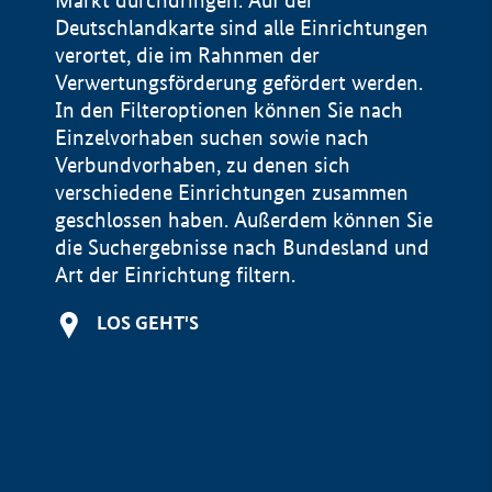
Markt durchdringen. Auf der
Deutschlandkarte sind alle Einrichtungen
verortet, die im Rahnmen der
Verwertungsförderung gefördert werden.
In den Filteroptionen können Sie nach
Einzelvorhaben suchen sowie nach
Verbundvorhaben, zu denen sich
verschiedene Einrichtungen zusammen
geschlossen haben. Außerdem können Sie
die Suchergebnisse nach Bundesland und
Art der Einrichtung filtern.
+
LOS GEHT'S
−
Impressum
Datenschutzerklärung und Haftungsausschluss
100 km
© Geobasis-DE / BKG 2015
BMWE, 2026 ©