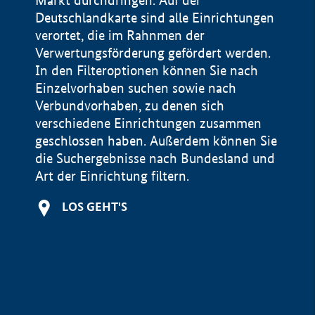
Markt durchdringen. Auf der
Deutschlandkarte sind alle Einrichtungen
verortet, die im Rahnmen der
Verwertungsförderung gefördert werden.
In den Filteroptionen können Sie nach
Einzelvorhaben suchen sowie nach
Verbundvorhaben, zu denen sich
verschiedene Einrichtungen zusammen
geschlossen haben. Außerdem können Sie
die Suchergebnisse nach Bundesland und
Art der Einrichtung filtern.
+
LOS GEHT'S
−
Impressum
Datenschutzerklärung und Haftungsausschluss
100 km
© Geobasis-DE / BKG 2015
BMWE, 2026 ©