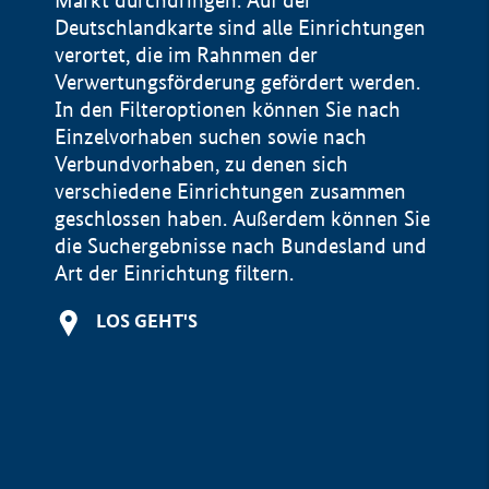
Markt durchdringen. Auf der
Deutschlandkarte sind alle Einrichtungen
verortet, die im Rahnmen der
Verwertungsförderung gefördert werden.
In den Filteroptionen können Sie nach
Einzelvorhaben suchen sowie nach
Verbundvorhaben, zu denen sich
verschiedene Einrichtungen zusammen
geschlossen haben. Außerdem können Sie
die Suchergebnisse nach Bundesland und
Art der Einrichtung filtern.
+
LOS GEHT'S
−
Impressum
Datenschutzerklärung und Haftungsausschluss
100 km
© Geobasis-DE / BKG 2015
BMWE, 2026 ©