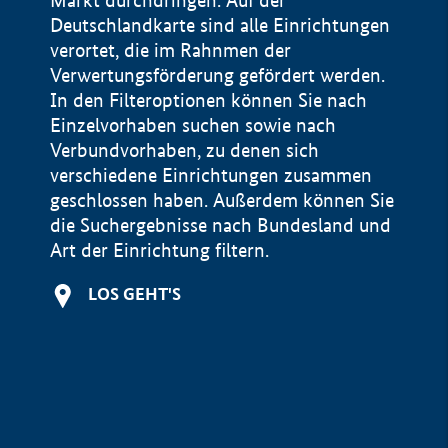
Markt durchdringen. Auf der
Deutschlandkarte sind alle Einrichtungen
verortet, die im Rahnmen der
Verwertungsförderung gefördert werden.
In den Filteroptionen können Sie nach
Einzelvorhaben suchen sowie nach
Verbundvorhaben, zu denen sich
verschiedene Einrichtungen zusammen
geschlossen haben. Außerdem können Sie
die Suchergebnisse nach Bundesland und
Art der Einrichtung filtern.
+
LOS GEHT'S
−
Impressum
Datenschutzerklärung und Haftungsausschluss
100 km
© Geobasis-DE / BKG 2015
BMWE, 2026 ©