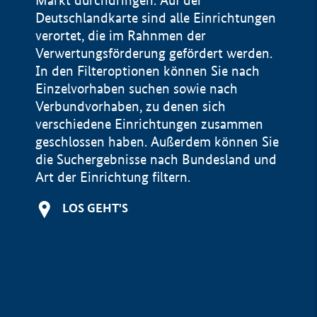
Markt durchdringen. Auf der
Deutschlandkarte sind alle Einrichtungen
verortet, die im Rahnmen der
Verwertungsförderung gefördert werden.
In den Filteroptionen können Sie nach
Einzelvorhaben suchen sowie nach
Verbundvorhaben, zu denen sich
verschiedene Einrichtungen zusammen
geschlossen haben. Außerdem können Sie
die Suchergebnisse nach Bundesland und
Art der Einrichtung filtern.
+
LOS GEHT'S
−
Impressum
Datenschutzerklärung und Haftungsausschluss
100 km
© Geobasis-DE / BKG 2015
BMWE, 2026 ©