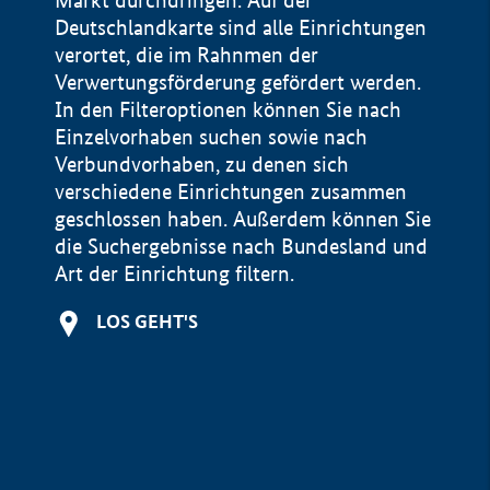
Markt durchdringen. Auf der
Deutschlandkarte sind alle Einrichtungen
verortet, die im Rahnmen der
Verwertungsförderung gefördert werden.
In den Filteroptionen können Sie nach
Einzelvorhaben suchen sowie nach
Verbundvorhaben, zu denen sich
verschiedene Einrichtungen zusammen
geschlossen haben. Außerdem können Sie
die Suchergebnisse nach Bundesland und
Art der Einrichtung filtern.
+
LOS GEHT'S
−
Impressum
Datenschutzerklärung und Haftungsausschluss
100 km
© Geobasis-DE / BKG 2015
BMWE, 2026 ©