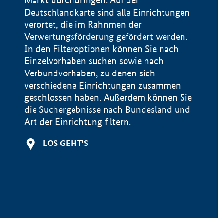
Markt durchdringen. Auf der
Deutschlandkarte sind alle Einrichtungen
verortet, die im Rahnmen der
Verwertungsförderung gefördert werden.
In den Filteroptionen können Sie nach
Einzelvorhaben suchen sowie nach
Verbundvorhaben, zu denen sich
verschiedene Einrichtungen zusammen
geschlossen haben. Außerdem können Sie
die Suchergebnisse nach Bundesland und
Art der Einrichtung filtern.
+
LOS GEHT'S
−
Impressum
Datenschutzerklärung und Haftungsausschluss
100 km
© Geobasis-DE / BKG 2015
BMWE, 2026 ©